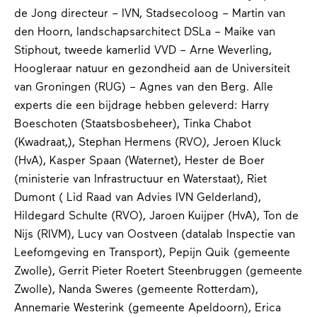
de Jong directeur – IVN, Stadsecoloog – Martin van
den Hoorn, landschapsarchitect DSLa – Maike van
Stiphout, tweede kamerlid VVD – Arne Weverling
,
Hoogleraar natuur en gezondheid aan de Universiteit
van Groningen (RUG) –
Agnes van den Berg
.
Alle
experts die een bijdrage hebben geleverd:
Harry
Boeschoten (Staatsbosbeheer), Tinka Chabot
(Kwadraat,), Stephan Hermens (
RVO
)
, Jeroen Kluck
(HvA), Kasper Spaan (Waternet), Hester de Boer
(ministerie van Infrastructuur en Waterstaat), Riet
Dumont ( Lid Raad van Advies IVN Gelderland),
Hildegard Schulte (RVO), Jaroen Kuijper (HvA), Ton de
Nijs (RIVM), Lucy van Oostveen (datalab Inspectie van
Leefomgeving en Transport), Pepijn Quik (gemeente
Zwolle), Gerrit Pieter Roetert Steenbruggen (gemeente
Zwolle)
,
Nanda Sweres (gemeente Rotterdam),
Annemarie Westerink (gemeente Apeldoorn)
,
Erica